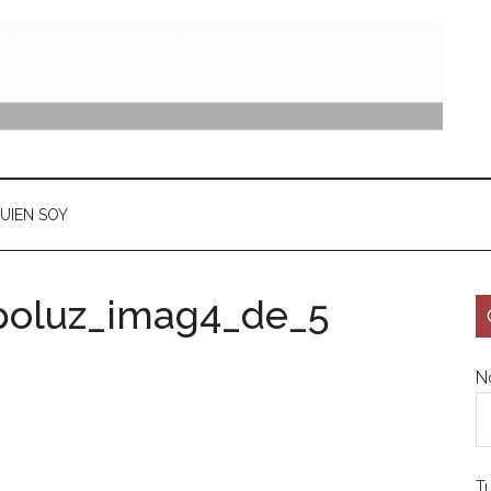
UIEN SOY
upoluz_imag4_de_5
N
T