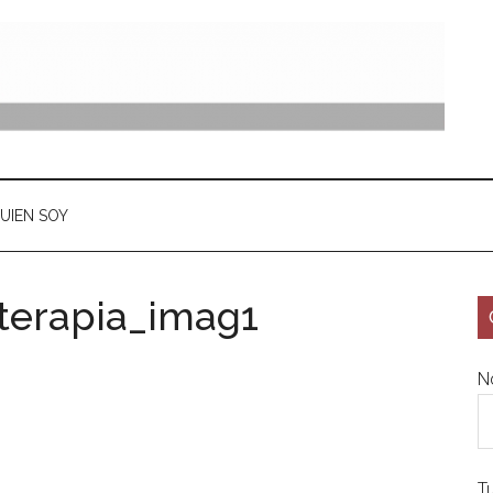
UIEN SOY
oterapia_imag1
N
T